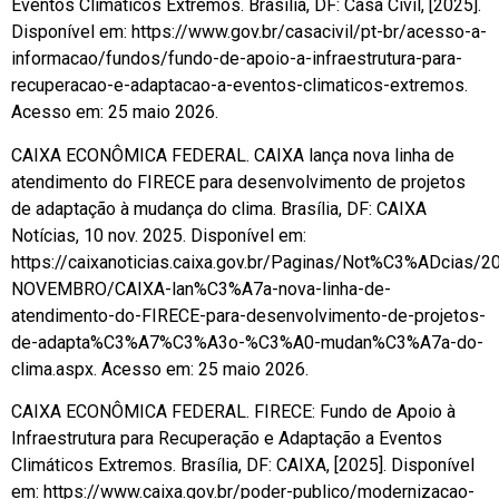
Eventos Climáticos Extremos. Brasília, DF: Casa Civil, [2025].
Disponível em: https://www.gov.br/casacivil/pt-br/acesso-a-
informacao/fundos/fundo-de-apoio-a-infraestrutura-para-
recuperacao-e-adaptacao-a-eventos-climaticos-extremos.
Acesso em: 25 maio 2026.
CAIXA ECONÔMICA FEDERAL. CAIXA lança nova linha de
atendimento do FIRECE para desenvolvimento de projetos
de adaptação à mudança do clima. Brasília, DF: CAIXA
Notícias, 10 nov. 2025. Disponível em:
https://caixanoticias.caixa.gov.br/Paginas/Not%C3%ADcias/2
NOVEMBRO/CAIXA-lan%C3%A7a-nova-linha-de-
atendimento-do-FIRECE-para-desenvolvimento-de-projetos-
de-adapta%C3%A7%C3%A3o-%C3%A0-mudan%C3%A7a-do-
clima.aspx. Acesso em: 25 maio 2026.
CAIXA ECONÔMICA FEDERAL. FIRECE: Fundo de Apoio à
Infraestrutura para Recuperação e Adaptação a Eventos
Climáticos Extremos. Brasília, DF: CAIXA, [2025]. Disponível
em: https://www.caixa.gov.br/poder-publico/modernizacao-